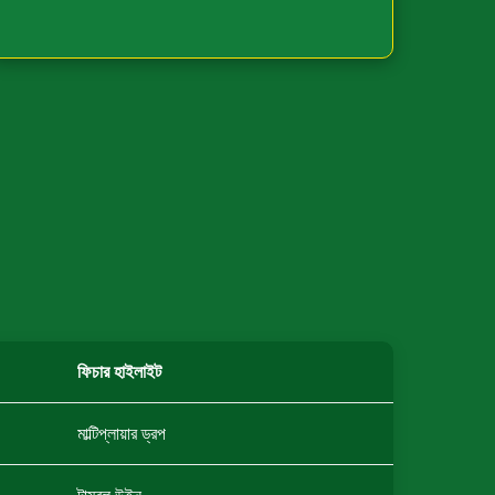
ফিচার হাইলাইট
মাল্টিপ্লায়ার ড্রপ