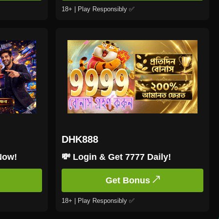
18+ | Play Responsibly ✅
DHK888
Now!
💸 Login & Get 7777 Daily!
Get Bonus ↗
18+ | Play Responsibly ✅