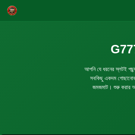
G777 
আপনি যে ধরনের স্লটই পছ
সবকিছু একদম গোছানোভাব
জমজমাট। শুরু করার আ