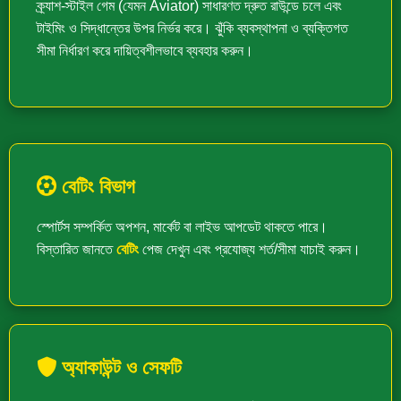
ক্র্যাশ-স্টাইল গেম (যেমন Aviator) সাধারণত দ্রুত রাউন্ডে চলে এবং
টাইমিং ও সিদ্ধান্তের উপর নির্ভর করে। ঝুঁকি ব্যবস্থাপনা ও ব্যক্তিগত
সীমা নির্ধারণ করে দায়িত্বশীলভাবে ব্যবহার করুন।
বেটিং বিভাগ
স্পোর্টস সম্পর্কিত অপশন, মার্কেট বা লাইভ আপডেট থাকতে পারে।
বিস্তারিত জানতে
বেটিং
পেজ দেখুন এবং প্রযোজ্য শর্ত/সীমা যাচাই করুন।
অ্যাকাউন্ট ও সেফটি