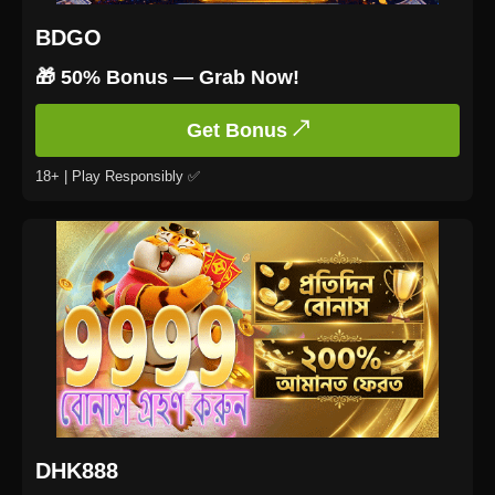
BDGO
🎁 50% Bonus — Grab Now!
Get Bonus ↗
18+ | Play Responsibly ✅
DHK888