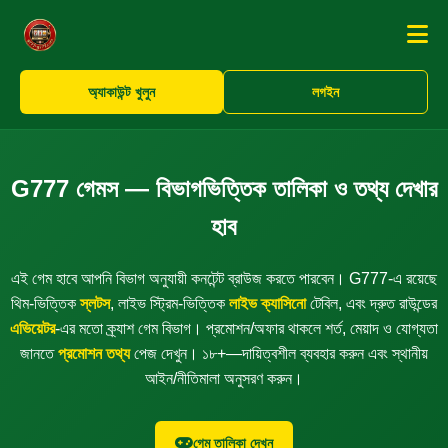
অ্যাকাউন্ট খুলুন
লগইন
G777 গেমস — বিভাগভিত্তিক তালিকা ও তথ্য দেখার
হাব
এই গেম হাবে আপনি বিভাগ অনুযায়ী কনটেন্ট ব্রাউজ করতে পারবেন। G777-এ রয়েছে
থিম-ভিত্তিক
স্লটস
, লাইভ স্ট্রিম-ভিত্তিক
লাইভ ক্যাসিনো
টেবিল, এবং দ্রুত রাউন্ডের
এভিয়েটর
-এর মতো ক্র্যাশ গেম বিভাগ। প্রমোশন/অফার থাকলে শর্ত, মেয়াদ ও যোগ্যতা
জানতে
প্রমোশন তথ্য
পেজ দেখুন। ১৮+—দায়িত্বশীল ব্যবহার করুন এবং স্থানীয়
আইন/নীতিমালা অনুসরণ করুন।
গেম তালিকা দেখুন