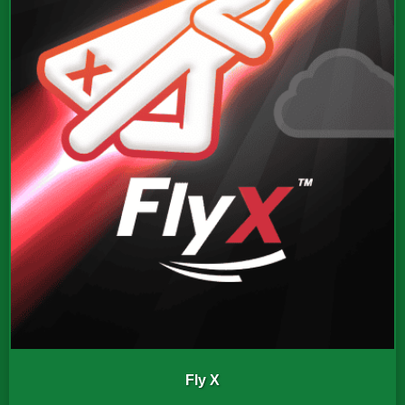
Fly X