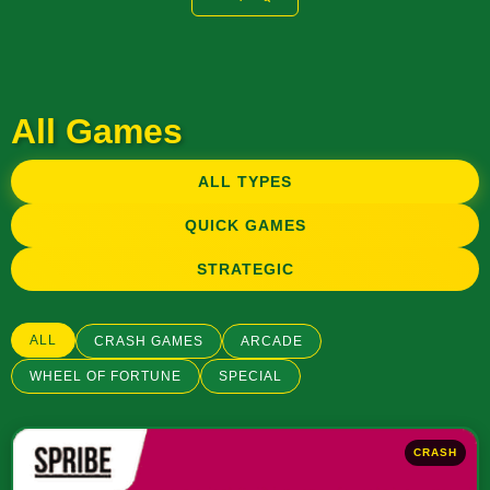
All Games
ALL TYPES
QUICK GAMES
STRATEGIC
ALL
CRASH GAMES
ARCADE
WHEEL OF FORTUNE
SPECIAL
CRASH