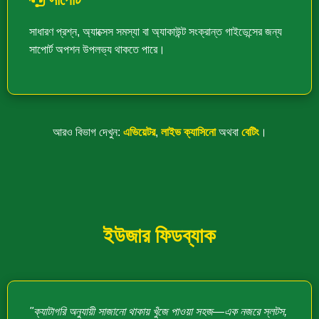
সাধারণ প্রশ্ন, অ্যাক্সেস সমস্যা বা অ্যাকাউন্ট সংক্রান্ত গাইডেন্সের জন্য
সাপোর্ট অপশন উপলভ্য থাকতে পারে।
আরও বিভাগ দেখুন:
এভিয়েটর
,
লাইভ ক্যাসিনো
অথবা
বেটিং
।
ইউজার ফিডব্যাক
"ক্যাটাগরি অনুযায়ী সাজানো থাকায় খুঁজে পাওয়া সহজ—এক নজরে স্লটস,