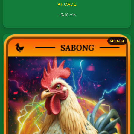
ARCADE
~5-10 min
SPECIAL