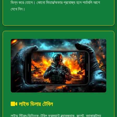
ভিন্ন করে তোলে। কোনো ফিচার/অফার প্রযোজ্য হলে শর্তাবলি আগে
দেখে নিন।
লাইভ ডিলার টেবিল
লাইভ স্ট্রিম-ভিত্তিক টেবিল ফরম্যাটে ব্ল্যাকজ্যাক, রুলেট, ব্যাকারাটসহ